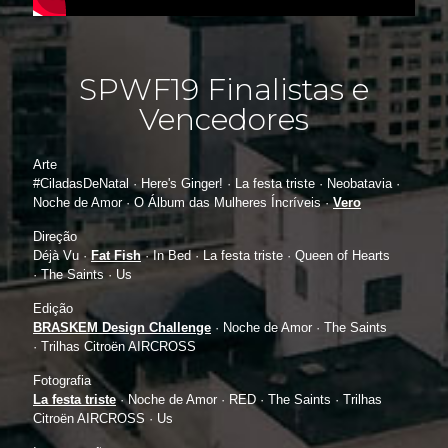
SPWF19 Finalistas e
Vencedores
Arte
#CiladasDeNatal · Here's Ginger! ·
La festa triste ·
Neobatavia ·
Noche de Amor · O Álbum das Mulheres Íncríveis ·
Vero
Direção
Déjà Vu ·
Fat Fish
·
In Bed ·
La festa triste ·
Queen of Hearts
·
The Saints ·
Us
Edição
BRASKEM
Design Challenge
·
Noche de Amor ·
The Saints
·
Trilhas Citroën AIRCROSS
Fotografia
La festa triste
· Noche de Amor ·
RED ·
The Saints ·
Trilhas
Citroën AIRCROSS ·
Us