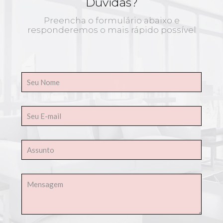
Dúvidas?
Preencha o formulário abaixo e
responderemos o mais rápido possível