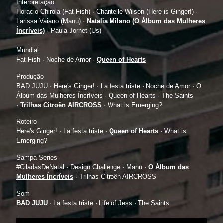
Interpretação
Horacio Chirola (Fat Fish) · Chantelle Wilson (Here is Ginger!) ·
Larissa Vaiano (Manu) ·
Natalia Milano (
O Álbum das Mulheres
Íncríveis)
· Paula Jornet (Us)
Mundial
Fat Fish ·
Noche de Amor ·
Queen of Hearts
Produção
BAD JUJU ·
Here's Ginger!
·
La festa triste
·
Noche de Amor · O
Álbum das Mulheres Íncríveis ·
Queen of Hearts ·
The Saints
·
Trilhas Citroën AIRCROSS
·
What is Emerging?
Roteiro
Here's Ginger! · La festa triste ·
Queen of Hearts
·
What is
Emerging?
Sampa Series
#CiladasDeNatal ·
Design Challenge
·
Manu
·
O Álbum das
Mulheres Íncríveis
·
Trilhas Citroën AIRCROSS
Som
BAD JUJU
·
La festa triste
·
Life of Jess
·
The Saints