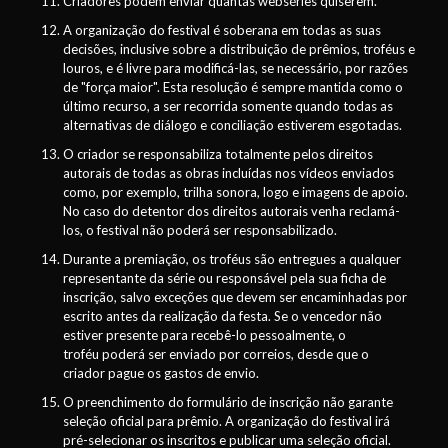
Criadores podem enviar quantas webséries quiserem.
A organização do festival é soberana em todas as suas
decisões, inclusive sobre a distribuição de prêmios, troféus e
louros, e é livre para modificá-las, se necessário, por razões
de "força maior". Esta resolução é sempre mantida como o
último recurso, a ser recorrida somente quando todas as
alternativas de diálogo e conciliação estiverem esgotadas.
O criador se responsabiliza totalmente pelos direitos
autorais de todas as obras incluídas nos vídeos enviados
como, por exemplo, trilha sonora, logo e imagens de apoio.
No caso do detentor dos direitos autorais venha reclamá-
los, o festival não poderá ser responsabilizado.
Durante a premiação, os troféus são entregues a qualquer
representante da série ou responsável pela sua ficha de
inscrição, salvo exceções que devem ser encaminhadas por
escrito antes da realização da festa. Se o vencedor não
estiver presente para recebê-lo pessoalmente, o
troféu poderá ser enviado por correios, desde que o
criador pague os gastos de envio.
O preenchimento do formulário de inscrição não garante
seleção oficial para prêmio. A organização do festival irá
pré-selecionar os inscritos e publicar uma seleção oficial.